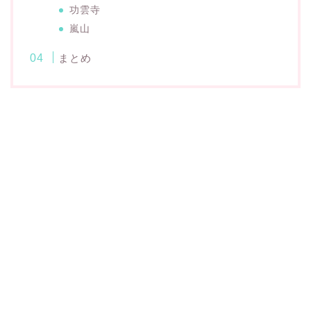
功雲寺
嵐山
まとめ