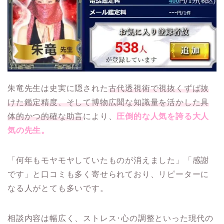
朱竜先生は史実に隠された
古代透視術で視抜くずば抜
けた鑑定精度、そして博物広聞な知識量を活かした具
体的かつ的確な助言
により、
圧倒的な人気を誇る大人
気の先生。
「何年もモヤモヤしていたものが消えました」「感謝
です」と口コミも多く寄せられており、リピーターに
なる人がとても多いです。
相談内容は幅広く、ストレス･心の調整といった現代の