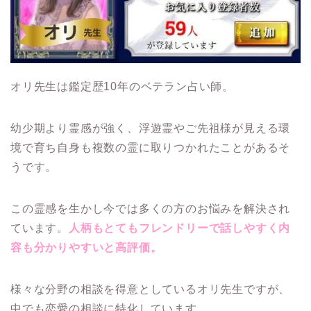
オリ先生は鑑定歴10年のベテラン占い師。
幼少期より霊感が強く、浮遊霊やご先祖様が見える環
境で育ち自身も複数の霊に取りつかれたことがあるそ
うです。
この霊感を生かし今では多くの方のお悩みを解決され
ています。
人柄もとてもフレンドリーで話しやすく内
容も分かりやすいと高評価。
様々な分野の相談を得意としているオリ先生ですが、
中でも
恋愛の相談に特化
しています。