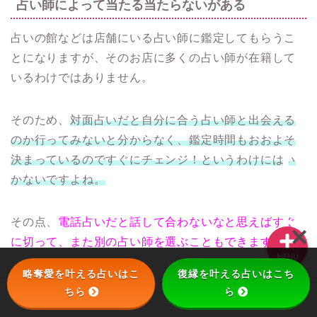
占い師によって当たる当たらないがある
占いの館などは店舗にいる占い師に鑑定してもらうこ
復縁
とになりますが、そのお店に多くの占い師が在籍して
いるわけではありません。
略奪する方法
そのため、
対面占いだと自分に合う占い師と出会える
待ち受け
のか行ってみないと分からなく、鑑定時間もおおよそ
決まっているのですぐにチェンジ！というわけにはい
別れさせる方法
かないですよね。
その点、
電話占いだと話して合わないなと思えばすぐ
に切って、また別の占い師を選ぶこともできます。
MENU
略奪愛を叶える占いはこ
復縁を叶える占いはこち
さらにヴェルニではオーディションで厳選された1,000
ちら
ら
人を超える占い師が在籍しているので、あなたに合っ
ホーム
略奪愛
復縁
待ち受け