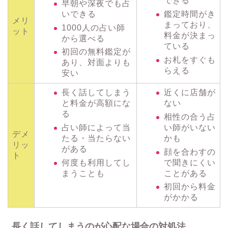
できる
早朝や深夜でも占
いできる
鑑定時間がき
メリ
まっており、
1000人の占い師
ット
料金が決まっ
から選べる
ている
初回の無料鑑定が
お札をすぐも
あり、対面よりも
らえる
安い
長く話してしまう
近くに店舗が
と料金が高額にな
ない
る
相性の合う占
占い師によって当
い師がいない
デメ
たる・当たらない
かも
リッ
がある
顔を合わすの
ト
何度も利用してし
で聞きにくい
まうことも
ことがある
初回から料金
がかかる
長く話してしまうのが心配な場合の対処法