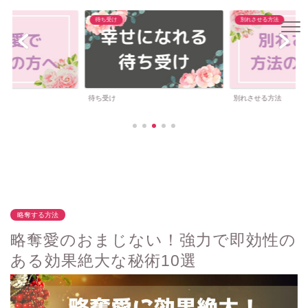
待ち受け
別れさせる方法
待ち受け
別れさせる方法
略奪する方法
略奪愛のおまじない！強力で即効性の
ある効果絶大な秘術10選