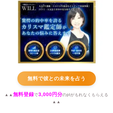
無料で彼との未来を占う
無料登録
3,000円分
▲▲
で
のptがもれなくもらえる
▲▲