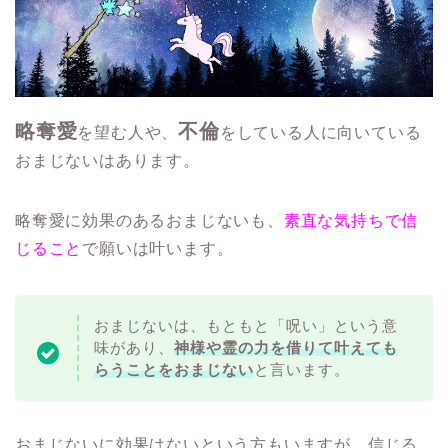
略奪愛
不倫
を望む人や、
をしている人に向いている
おまじないはあります。
略奪愛に効果のあるおまじないも、
素直な気持ちで信
じること
で願いは叶います。
おまじないは、もともと「呪い」という意
味があり、
神様や霊の力を借りて叶えても
らうことをおまじない
と言います。
おまじないに効果はないという方もいますが、信じる