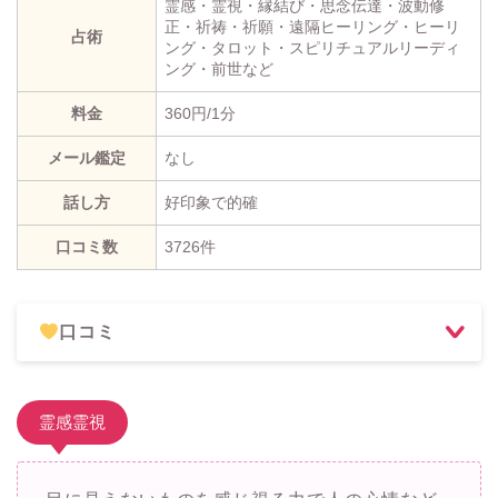
霊感・霊視・縁結び・思念伝達・波動修
正・祈祷・祈願・遠隔ヒーリング・ヒーリ
占術
ング・タロット・スピリチュアルリーディ
ング・前世など
料金
360円/1分
メール鑑定
なし
話し方
好印象で的確
口コミ数
3726件
口コミ
霊感霊視