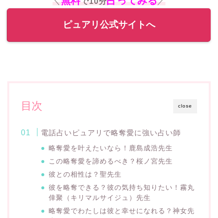
無料
占ってみる
＼
で10分
／
ピュアリ公式サイトへ
目次
close
電話占いピュアリで略奪愛に強い占い師
略奪愛を叶えたいなら！鹿島成浩先生
この略奪愛を諦めるべき？桜ノ宮先生
彼との相性は？聖先生
彼を略奪できる？彼の気持ち知りたい！霧丸
倖聚（キリマルサイジュ）先生
略奪愛でわたしは彼と幸せになれる？神女先