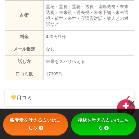
霊感・霊視・霊聴・透視・遠隔透視・未来
透視・未来視・過去視・未来予知・未来透
占術
視・前世・来世・守護霊対話・故人との対
話など
復縁
料金
420円/1分
略奪する方法
メール鑑定
なし
待ち受け
話し方
結果をズバリ伝える
口コミ数
17305件
別れさせる方法
口コミ
MENU
略奪愛を叶える占いはこ
復縁を叶える占いはこち
沖縄ユタ
ちら
ら
ホーム
略奪愛
復縁
待ち受け