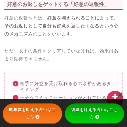
好意のお返しをゲットする「好意の返報性」
好意の返報性とは、
好意を与えられることによって、
復縁
そのお返しとして自分も好意を返したくなるという心
のメカニズム
のことをいいます。
略奪する方法
ただ、以下の条件をクリアしていなければ、効果はあ
待ち受け
まり期待できません。
別れさせる方法
相手に好意を受け取れる心の余裕があるタ
イミング
十分なコミュニケーションがとれている
MENU
略奪愛を叶える占いはこ
復縁を叶える占いはこち
ちら
ら
相手が忙しかったり、あるいは気持ちが凹んでいると
ホーム
略奪愛
復縁
待ち受け