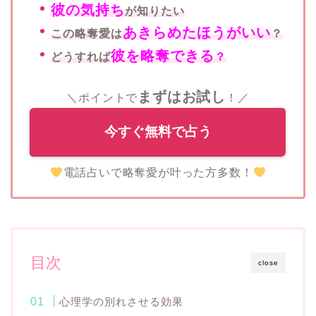
彼の気持ち
が知りたい
あきらめたほうがいい
この略奪愛は
？
彼を略奪できる
どうすれば
？
まずはお試し
＼ポイントで
！／
今すぐ無料で占う
電話占いで略奪愛が叶った方多数！
目次
close
心理学の別れさせる効果