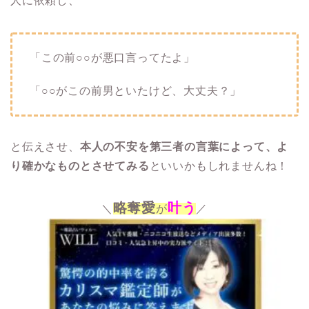
人に依頼し、
「この前○○が悪口言ってたよ」
「○○がこの前男といたけど、大丈夫？」
と伝えさせ、
本人の不安を第三者の言葉によって、よ
り確かなものとさせてみる
といいかもしれませんね！
略奪愛
叶う
＼
が
／